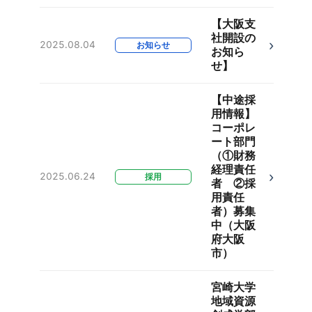
【大阪支
社開設の
›
2025.08.04
お知らせ
お知ら
せ】
【中途採
用情報】
コーポレ
ート部門
（①財務
経理責任
›
2025.06.24
採用
者 ②採
用責任
者）募集
中（大阪
府大阪
市）
宮崎大学
地域資源