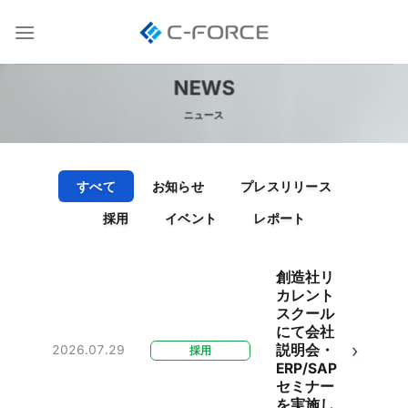
Skip
to
content
NEWS
ニュース
すべて
お知らせ
プレスリリース
採用
イベント
レポート
創造社リ
カレント
スクール
にて会社
›
説明会・
2026.07.29
採用
ERP/SAP
セミナー
を実施し