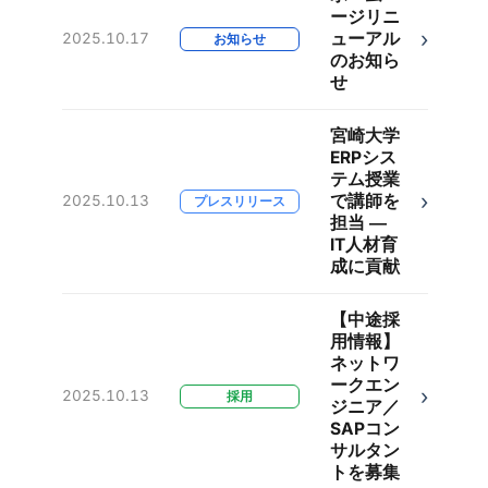
ージリニ
›
ューアル
2025.10.17
お知らせ
のお知ら
せ
宮崎大学
ERPシス
テム授業
›
で講師を
2025.10.13
プレスリリース
担当 ―
IT人材育
成に貢献
【中途採
用情報】
ネットワ
ークエン
›
2025.10.13
採用
ジニア／
SAPコン
サルタン
トを募集