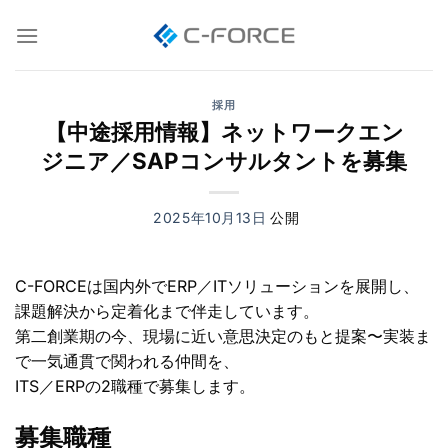
Skip
to
content
採用
【中途採用情報】ネットワークエン
ジニア／SAPコンサルタントを募集
2025年10月13日
C-FORCEは国内外でERP／ITソリューションを展開し、
課題解決から定着化まで伴走しています。
第二創業期の今、現場に近い意思決定のもと提案〜実装ま
で一気通貫で関われる仲間を、
ITS／ERPの2職種で募集します。
募集職種